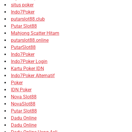
situs poker
Indo7Poker
putarslot88.club
Putar Slot88
Mahjong Scatter Hitam
putarslot88.online
PutarSlot88
Indo7Poker
Indo7Poker Login
Kartu Poker IDN
Indo7Poker Alternatif
Poker
IDN Poker
Nova Slot88
NovaSlot88
Putar Slot88
Dadu Online
Dadu Online