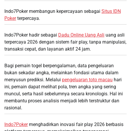
Indo7Poker membangun kepercayaan sebagai
Situs IDN
Poker
terpercaya.
Indo7Poker hadir sebagai
Dadu Online Uang Asli
uang asli
terpercaya 2026 dengan sistem fair play, tanpa manipulasi,
transaksi cepat, dan layanan aktif 24 jam.
Bagi pemain togel berpengalaman, data pengeluaran
bukan sekadar angka, melainkan fondasi utama dalam
menyusun prediksi. Melalui
pengeluaran toto macau
hari
ini, pemain dapat melihat pola, tren angka yang sering
muncul, serta hasil sebelumnya secara kronologis. Hal ini
membantu proses analisis menjadi lebih terstruktur dan
rasional.
Indo7Poker
menghadirkan inovasi fair play 2026 berbasis