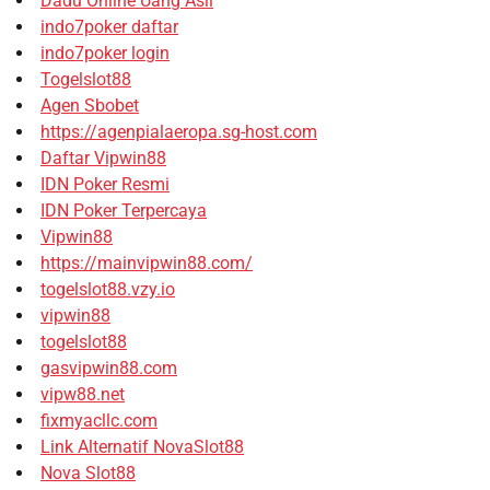
Dadu Online Uang Asli
indo7poker daftar
indo7poker login
Togelslot88
Agen Sbobet
https://agenpialaeropa.sg-host.com
Daftar Vipwin88
IDN Poker Resmi
IDN Poker Terpercaya
Vipwin88
https://mainvipwin88.com/
togelslot88.vzy.io
vipwin88
togelslot88
gasvipwin88.com
vipw88.net
fixmyacllc.com
Link Alternatif NovaSlot88
Nova Slot88