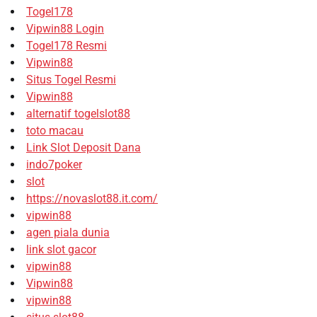
Togel178
Vipwin88 Login
Togel178 Resmi
Vipwin88
Situs Togel Resmi
Vipwin88
alternatif togelslot88
toto macau
Link Slot Deposit Dana
indo7poker
slot
https://novaslot88.it.com/
vipwin88
agen piala dunia
link slot gacor
vipwin88
Vipwin88
vipwin88