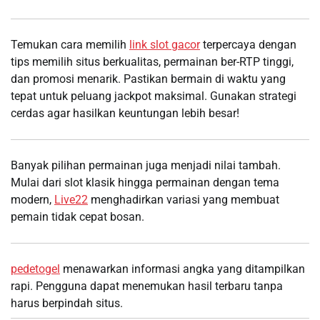
Temukan cara memilih
link slot gacor
terpercaya dengan
tips memilih situs berkualitas, permainan ber-RTP tinggi,
dan promosi menarik. Pastikan bermain di waktu yang
tepat untuk peluang jackpot maksimal. Gunakan strategi
cerdas agar hasilkan keuntungan lebih besar!
Banyak pilihan permainan juga menjadi nilai tambah.
Mulai dari slot klasik hingga permainan dengan tema
modern,
Live22
menghadirkan variasi yang membuat
pemain tidak cepat bosan.
pedetogel
menawarkan informasi angka yang ditampilkan
rapi. Pengguna dapat menemukan hasil terbaru tanpa
harus berpindah situs.