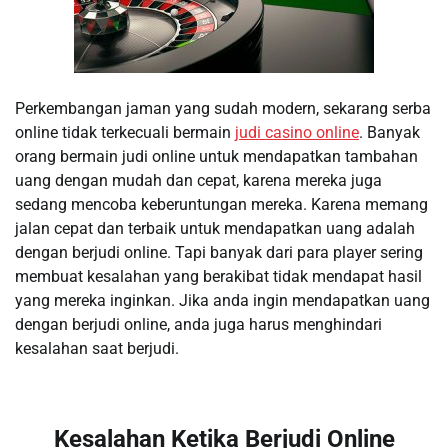
Perkembangan jaman yang sudah modern, sekarang serba
online tidak terkecuali bermain
judi casino online
. Banyak
orang bermain judi online untuk mendapatkan tambahan
uang dengan mudah dan cepat, karena mereka juga
sedang mencoba keberuntungan mereka. Karena memang
jalan cepat dan terbaik untuk mendapatkan uang adalah
dengan berjudi online. Tapi banyak dari para player sering
membuat kesalahan yang berakibat tidak mendapat hasil
yang mereka inginkan. Jika anda ingin mendapatkan uang
dengan berjudi online, anda juga harus menghindari
kesalahan saat berjudi.
Kesalahan Ketika Berjudi Online