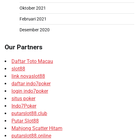
Oktober 2021
Februari 2021
Desember 2020
Our Partners
Daftar Toto Macau
slot88
link novaslot88
daftar indo7poker
login indo7poker
situs poker
Indo7Poker
putarslot88.club
Putar Slot88
Mahjong Scatter Hitam
putarslot88.online