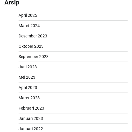
Arsip
April 2025
Maret 2024
Desember 2023
Oktober 2023
September 2023
Juni 2023
Mei 2023
April 2023
Maret 2023
Februari 2023
Januari 2023
Januari 2022