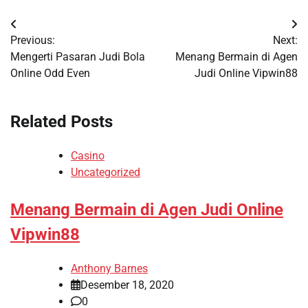
Navigasi
Previous:
Next:
pos
Mengerti Pasaran Judi Bola
Menang Bermain di Agen
Online Odd Even
Judi Online Vipwin88
Related Posts
Casino
Uncategorized
Menang Bermain di Agen Judi Online
Vipwin88
Anthony Barnes
Desember 18, 2020
0