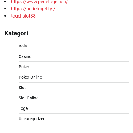
https://www.pedetogel.icu/
https://pedetogel.fyi/
togel slot88
Kategori
Bola
Casino
Poker
Poker Online
Slot
Slot Online
Togel
Uncategorized